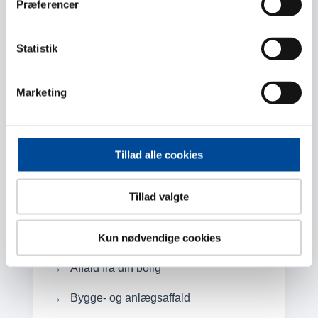
Præferencer
Jobsøgning og vejledning
Veje til job
Statistik
Sygedagpenge
Marketing
→
Tillad alle cookies
Tillad valgte
Affald og genbrug
♻️
Kun nødvendige cookies
Affald fra din bolig
Bygge- og anlægsaffald