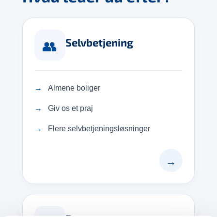
Selvbetjening
👥
Almene boliger
Giv os et praj
Flere selvbetjeningsløsninger
→