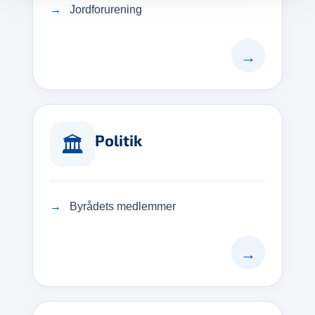
Jordforurening
→
Politik
🏛️
Byrådets medlemmer
→